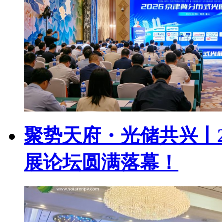
聚势天府・光储共兴丨2
展论坛圆满落幕！