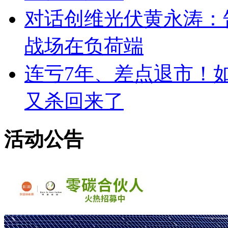
对话创维光伏黄永涛：
战场在负荷端
连亏7年、差点退市！如
又杀回来了
活动公告